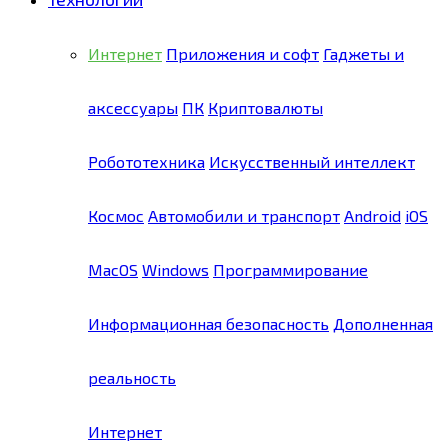
Интернет
Приложения и софт
Гаджеты и
аксессуары
ПК
Криптовалюты
Робототехника
Искусственный интеллект
Космос
Автомобили и транспорт
Android
iOS
MacOS
Windows
Программирование
Информационная безопасность
Дополненная
реальность
Интернет