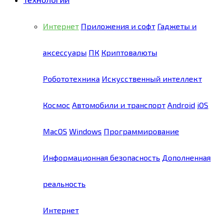
Интернет
Приложения и софт
Гаджеты и
аксессуары
ПК
Криптовалюты
Робототехника
Искусственный интеллект
Космос
Автомобили и транспорт
Android
iOS
MacOS
Windows
Программирование
Информационная безопасность
Дополненная
реальность
Интернет