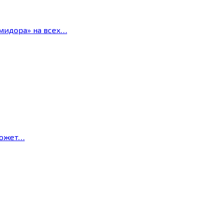
мидора» на всех…
может…