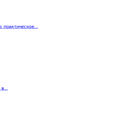
р: практическое…
с в…