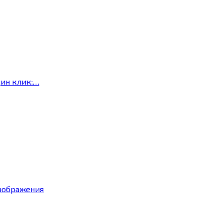
дин клик:…
изображения