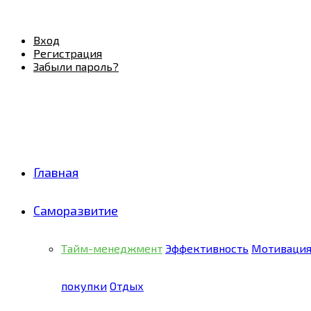
Facebook
Twitter
Pinterest
Youtube
Email
Vk
Rss
Telegram
OK
Вход
Регистрация
Забыли пароль?
Главная
Саморазвитие
Тайм-менеджмент
Эффективность
Мотиваци
покупки
Отдых