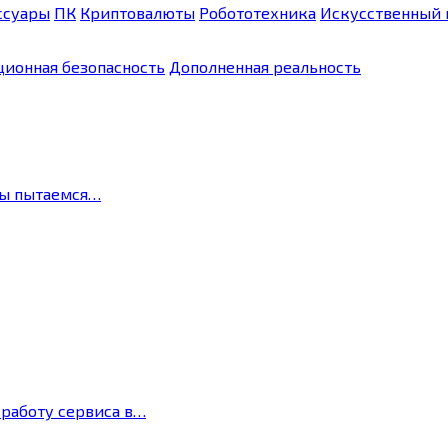
ссуары
ПК
Криптовалюты
Робототехника
Искусственный 
ионная безопасность
Дополненная реальность
мы пытаемся…
 работу сервиса в…