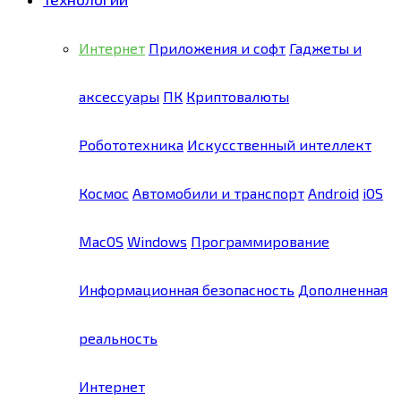
Интернет
Приложения и софт
Гаджеты и
аксессуары
ПК
Криптовалюты
Робототехника
Искусственный интеллект
Космос
Автомобили и транспорт
Android
iOS
MacOS
Windows
Программирование
Информационная безопасность
Дополненная
реальность
Интернет