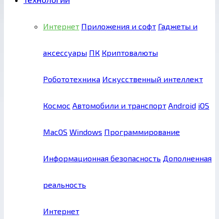
Интернет
Приложения и софт
Гаджеты и
аксессуары
ПК
Криптовалюты
Робототехника
Искусственный интеллект
Космос
Автомобили и транспорт
Android
iOS
MacOS
Windows
Программирование
Информационная безопасность
Дополненная
реальность
Интернет