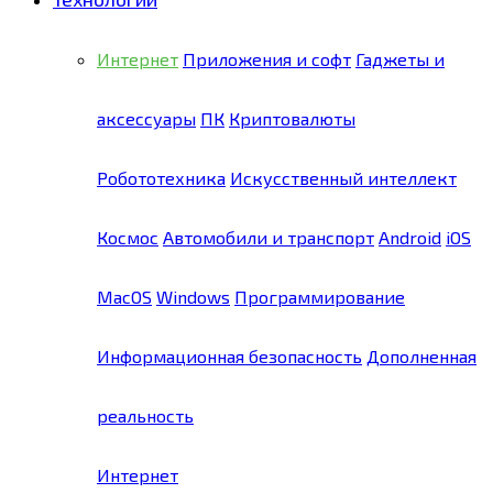
Интернет
Приложения и софт
Гаджеты и
аксессуары
ПК
Криптовалюты
Робототехника
Искусственный интеллект
Космос
Автомобили и транспорт
Android
iOS
MacOS
Windows
Программирование
Информационная безопасность
Дополненная
реальность
Интернет