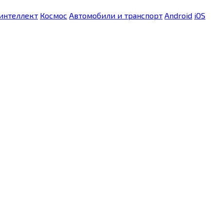
интеллект
Космос
Автомобили и транспорт
Android
iOS