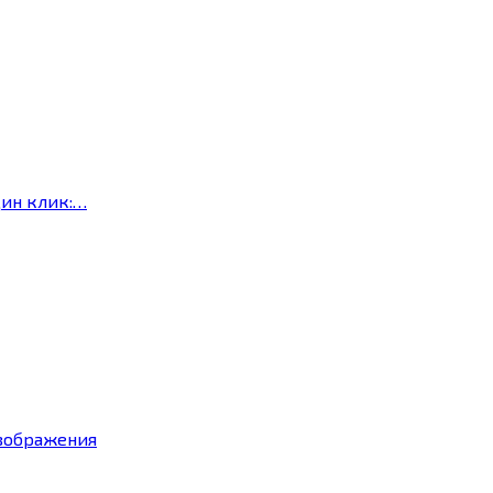
дин клик:…
изображения