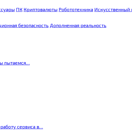
ссуары
ПК
Криптовалюты
Робототехника
Искусственный 
ионная безопасность
Дополненная реальность
мы пытаемся…
 работу сервиса в…