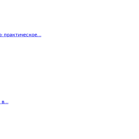
р: практическое…
с в…