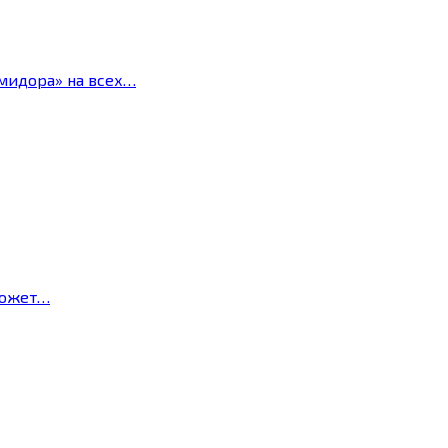
мидора» на всех…
может…