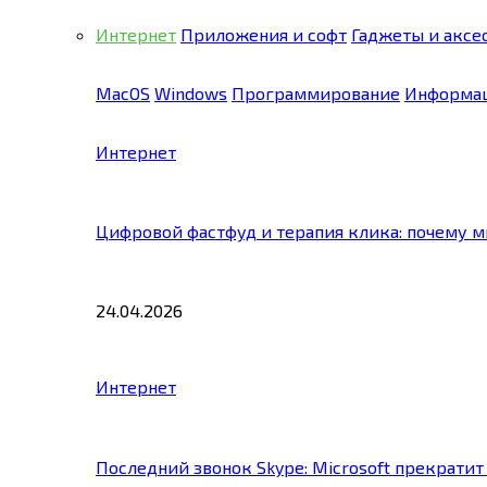
Интернет
Приложения и софт
Гаджеты и аксе
MacOS
Windows
Программирование
Информац
Интернет
Цифровой фастфуд и терапия клика: почему 
24.04.2026
Интернет
Последний звонок Skype: Microsoft прекратит