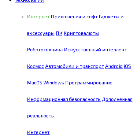
Интернет
Приложения и софт
Гаджеты и
аксессуары
ПК
Криптовалюты
Робототехника
Искусственный интеллект
Космос
Автомобили и транспорт
Android
iOS
MacOS
Windows
Программирование
Информационная безопасность
Дополненная
реальность
Интернет