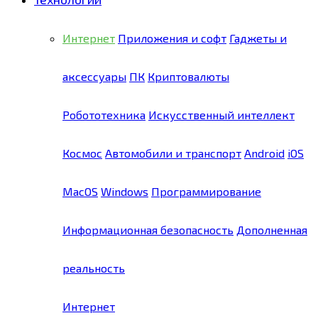
Интернет
Приложения и софт
Гаджеты и
аксессуары
ПК
Криптовалюты
Робототехника
Искусственный интеллект
Космос
Автомобили и транспорт
Android
iOS
MacOS
Windows
Программирование
Информационная безопасность
Дополненная
реальность
Интернет