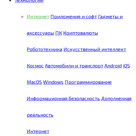
Интернет
Приложения и софт
Гаджеты и
аксессуары
ПК
Криптовалюты
Робототехника
Искусственный интеллект
Космос
Автомобили и транспорт
Android
iOS
MacOS
Windows
Программирование
Информационная безопасность
Дополненная
реальность
Интернет