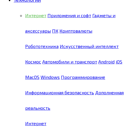
Интернет
Приложения и софт
Гаджеты и
аксессуары
ПК
Криптовалюты
Робототехника
Искусственный интеллект
Космос
Автомобили и транспорт
Android
iOS
MacOS
Windows
Программирование
Информационная безопасность
Дополненная
реальность
Интернет