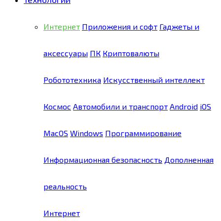
Интернет
Приложения и софт
Гаджеты и
аксессуары
ПК
Криптовалюты
Робототехника
Искусственный интеллект
Космос
Автомобили и транспорт
Android
iOS
MacOS
Windows
Программирование
Информационная безопасность
Дополненная
реальность
Интернет