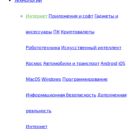
Интернет
Приложения и софт
Гаджеты и
аксессуары
ПК
Криптовалюты
Робототехника
Искусственный интеллект
Космос
Автомобили и транспорт
Android
iOS
MacOS
Windows
Программирование
Информационная безопасность
Дополненная
реальность
Интернет