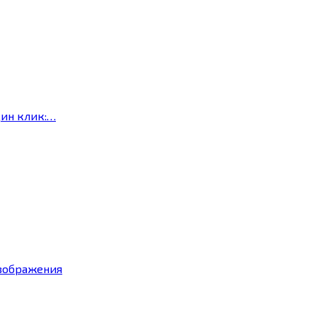
дин клик:…
изображения