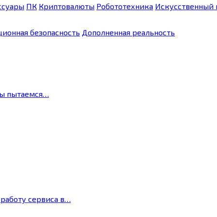
ссуары
ПК
Криптовалюты
Робототехника
Искусственный 
ионная безопасность
Дополненная реальность
мы пытаемся…
 работу сервиса в…