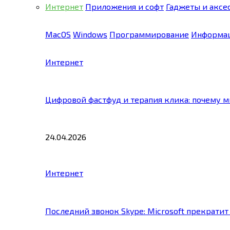
Интернет
Приложения и софт
Гаджеты и аксе
MacOS
Windows
Программирование
Информац
Интернет
Цифровой фастфуд и терапия клика: почему 
24.04.2026
Интернет
Последний звонок Skype: Microsoft прекратит