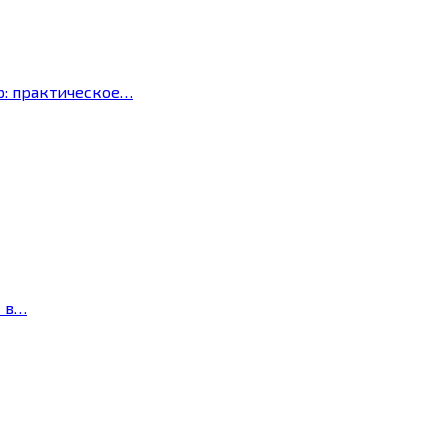
р: практическое…
с в…