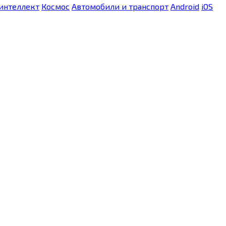
интеллект
Космос
Автомобили и транспорт
Android
iOS