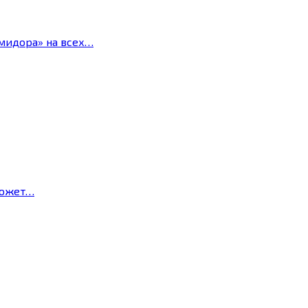
мидора» на всех…
может…