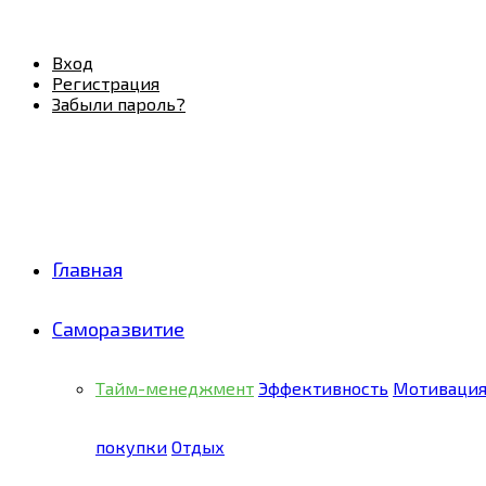
Facebook
Twitter
Pinterest
Youtube
Email
Vk
Rss
Telegram
OK
Вход
Регистрация
Забыли пароль?
Главная
Саморазвитие
Тайм-менеджмент
Эффективность
Мотиваци
покупки
Отдых