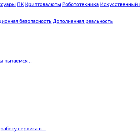
ссуары
ПК
Криптовалюты
Робототехника
Искусственный 
ионная безопасность
Дополненная реальность
мы пытаемся…
 работу сервиса в…