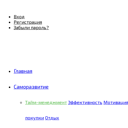
Facebook
Twitter
Pinterest
Youtube
Email
Vk
Rss
Telegram
OK
Вход
Регистрация
Забыли пароль?
Главная
Саморазвитие
Тайм-менеджмент
Эффективность
Мотиваци
покупки
Отдых