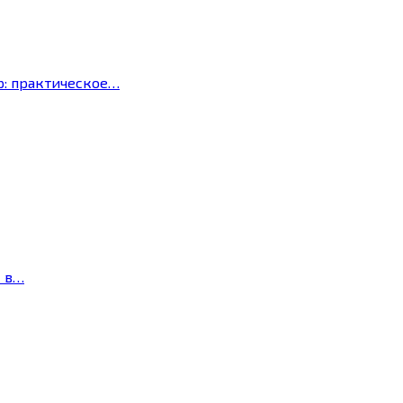
р: практическое…
с в…