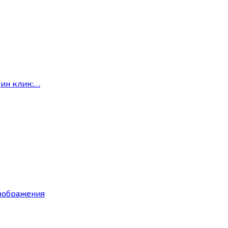
дин клик:…
изображения