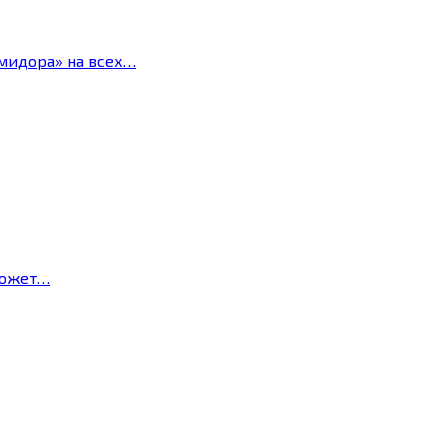
мидора» на всех…
может…