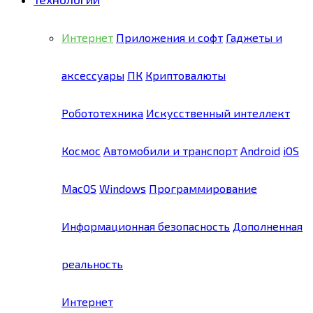
Интернет
Приложения и софт
Гаджеты и
аксессуары
ПК
Криптовалюты
Робототехника
Искусственный интеллект
Космос
Автомобили и транспорт
Android
iOS
MacOS
Windows
Программирование
Информационная безопасность
Дополненная
реальность
Интернет