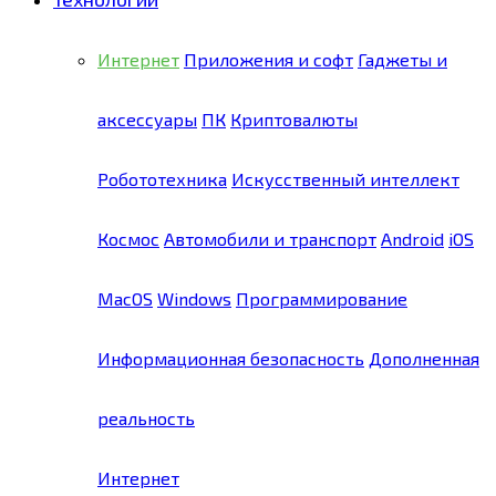
Интернет
Приложения и софт
Гаджеты и
аксессуары
ПК
Криптовалюты
Робототехника
Искусственный интеллект
Космос
Автомобили и транспорт
Android
iOS
MacOS
Windows
Программирование
Информационная безопасность
Дополненная
реальность
Интернет