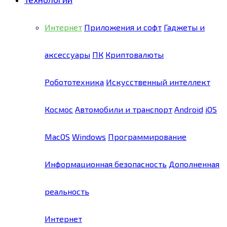
Интернет
Приложения и софт
Гаджеты и
аксессуары
ПК
Криптовалюты
Робототехника
Искусственный интеллект
Космос
Автомобили и транспорт
Android
iOS
MacOS
Windows
Программирование
Информационная безопасность
Дополненная
реальность
Интернет