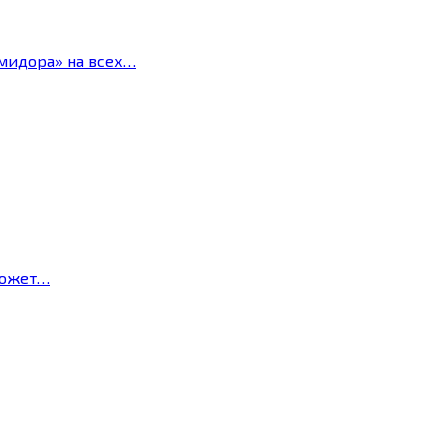
мидора» на всех…
может…