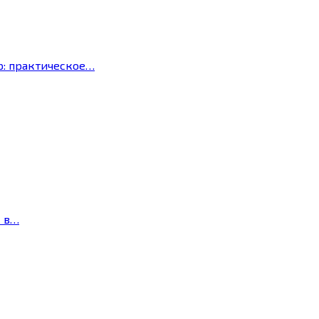
р: практическое…
с в…