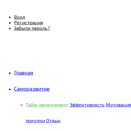
Facebook
Twitter
Pinterest
Youtube
Email
Vk
Rss
Telegram
OK
Вход
Регистрация
Забыли пароль?
Главная
Саморазвитие
Тайм-менеджмент
Эффективность
Мотиваци
покупки
Отдых