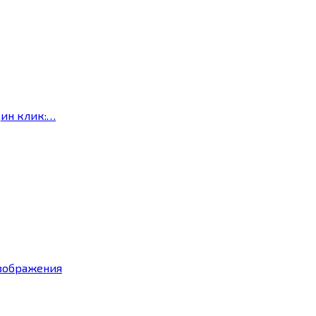
дин клик:…
изображения