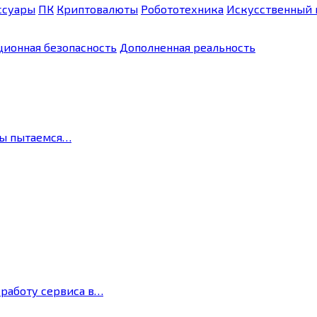
ссуары
ПК
Криптовалюты
Робототехника
Искусственный 
ионная безопасность
Дополненная реальность
мы пытаемся…
 работу сервиса в…