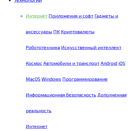
Интернет
Приложения и софт
Гаджеты и
аксессуары
ПК
Криптовалюты
Робототехника
Искусственный интеллект
Космос
Автомобили и транспорт
Android
iOS
MacOS
Windows
Программирование
Информационная безопасность
Дополненная
реальность
Интернет