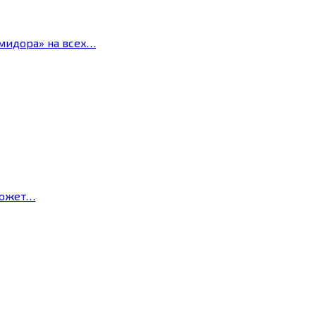
мидора» на всех…
может…