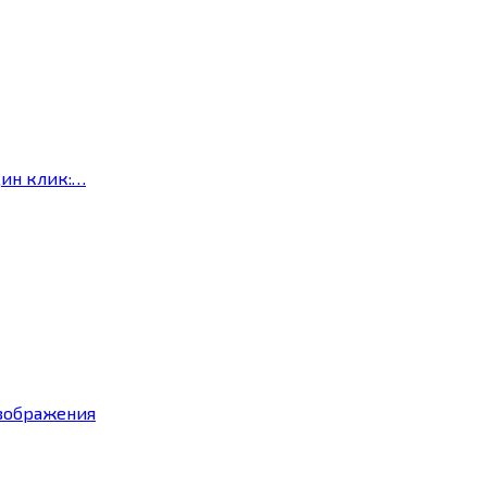
дин клик:…
изображения