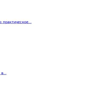
р: практическое…
с в…