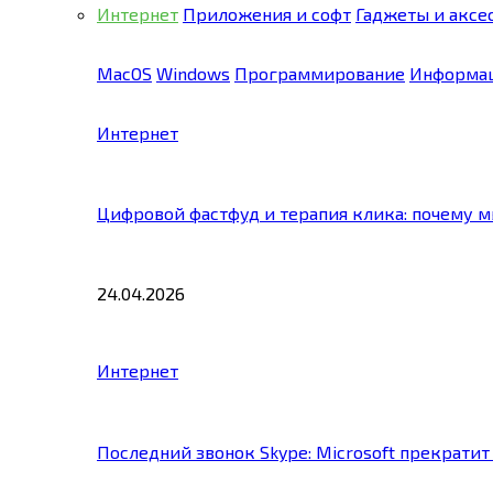
Интернет
Приложения и софт
Гаджеты и аксе
MacOS
Windows
Программирование
Информац
Интернет
Цифровой фастфуд и терапия клика: почему 
24.04.2026
Интернет
Последний звонок Skype: Microsoft прекратит