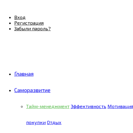
Facebook
Twitter
Pinterest
Youtube
Email
Vk
Rss
Telegram
OK
Вход
Регистрация
Забыли пароль?
Главная
Саморазвитие
Тайм-менеджмент
Эффективность
Мотиваци
покупки
Отдых