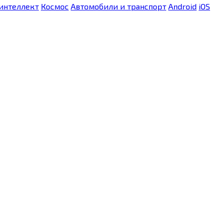
интеллект
Космос
Автомобили и транспорт
Android
iOS