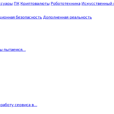
ссуары
ПК
Криптовалюты
Робототехника
Искусственный 
ионная безопасность
Дополненная реальность
мы пытаемся…
 работу сервиса в…