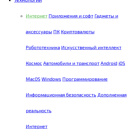
Интернет
Приложения и софт
Гаджеты и
аксессуары
ПК
Криптовалюты
Робототехника
Искусственный интеллект
Космос
Автомобили и транспорт
Android
iOS
MacOS
Windows
Программирование
Информационная безопасность
Дополненная
реальность
Интернет