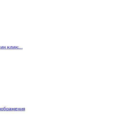
дин клик:…
изображения