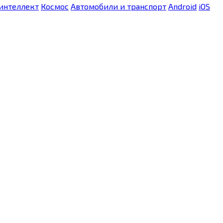
интеллект
Космос
Автомобили и транспорт
Android
iOS