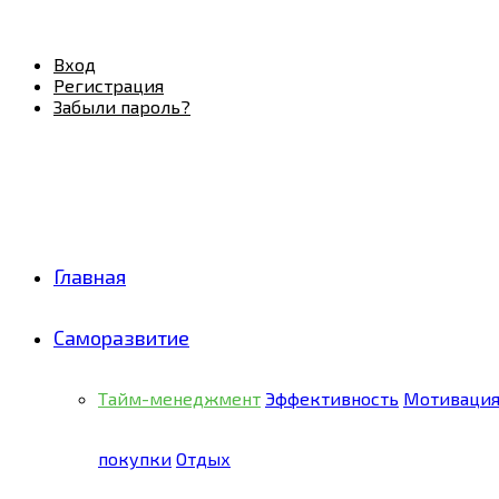
Facebook
Twitter
Pinterest
Youtube
Email
Vk
Rss
Telegram
OK
Вход
Регистрация
Забыли пароль?
Главная
Саморазвитие
Тайм-менеджмент
Эффективность
Мотиваци
покупки
Отдых