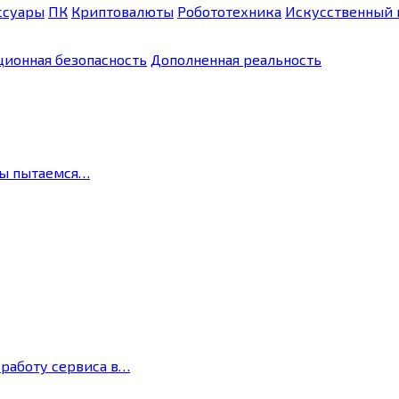
ссуары
ПК
Криптовалюты
Робототехника
Искусственный 
ионная безопасность
Дополненная реальность
мы пытаемся…
 работу сервиса в…