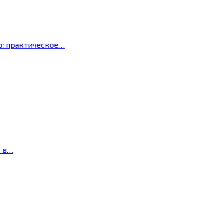
р: практическое…
с в…