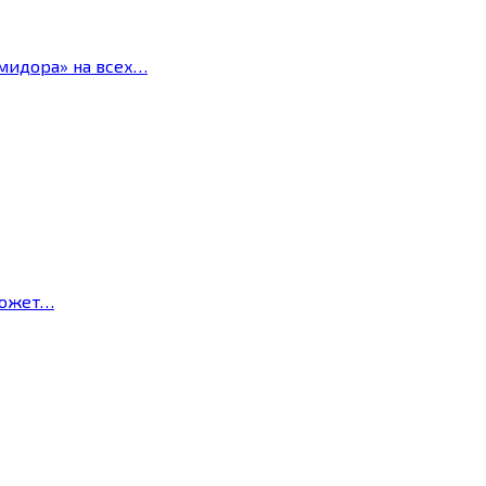
мидора» на всех…
может…