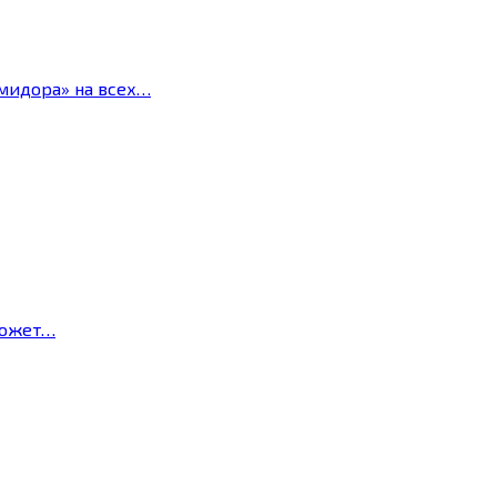
мидора» на всех…
может…