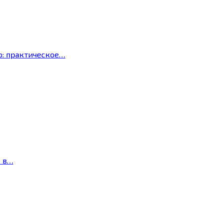
р: практическое…
с в…