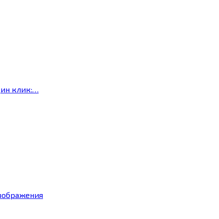
дин клик:…
изображения