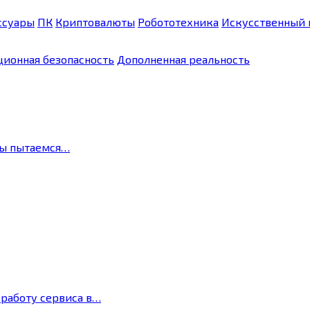
ссуары
ПК
Криптовалюты
Робототехника
Искусственный 
ионная безопасность
Дополненная реальность
мы пытаемся…
 работу сервиса в…