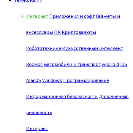
Интернет
Приложения и софт
Гаджеты и
аксессуары
ПК
Криптовалюты
Робототехника
Искусственный интеллект
Космос
Автомобили и транспорт
Android
iOS
MacOS
Windows
Программирование
Информационная безопасность
Дополненная
реальность
Интернет