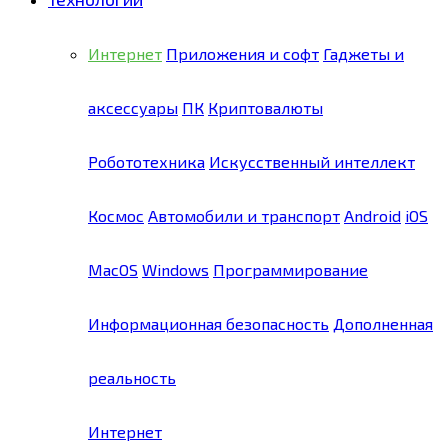
Интернет
Приложения и софт
Гаджеты и
аксессуары
ПК
Криптовалюты
Робототехника
Искусственный интеллект
Космос
Автомобили и транспорт
Android
iOS
MacOS
Windows
Программирование
Информационная безопасность
Дополненная
реальность
Интернет