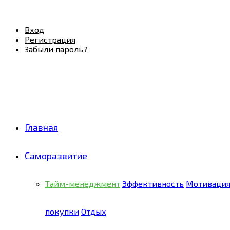
Facebook
Twitter
Pinterest
Youtube
Email
Vk
Rss
Telegram
OK
Вход
Регистрация
Забыли пароль?
Главная
Саморазвитие
Тайм-менеджмент
Эффективность
Мотиваци
покупки
Отдых