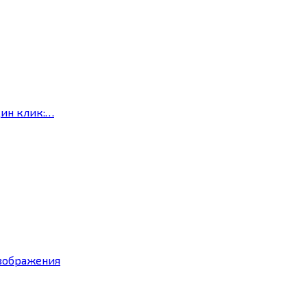
дин клик:…
изображения