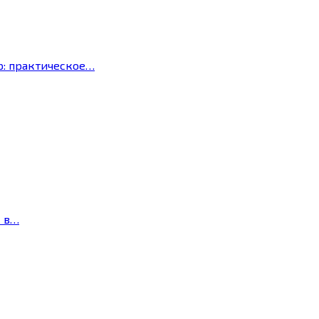
р: практическое…
с в…