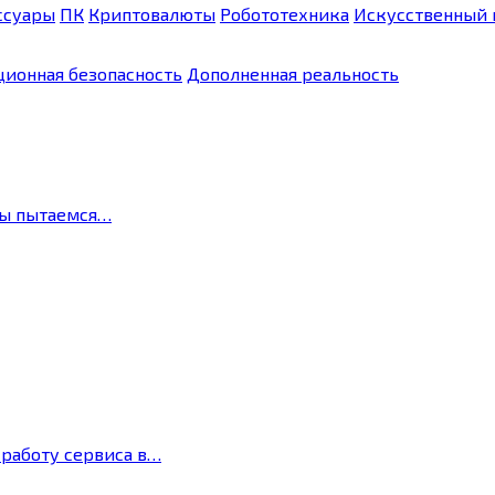
ссуары
ПК
Криптовалюты
Робототехника
Искусственный 
ионная безопасность
Дополненная реальность
мы пытаемся…
 работу сервиса в…