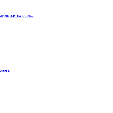
мидора» на всех…
может…