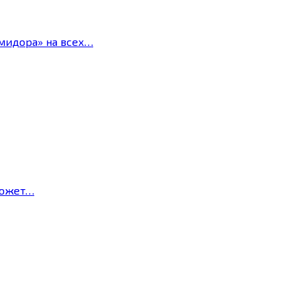
мидора» на всех…
может…