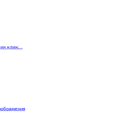
дин клик:…
изображения