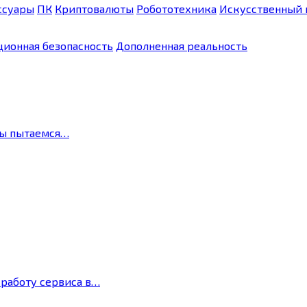
ссуары
ПК
Криптовалюты
Робототехника
Искусственный 
ионная безопасность
Дополненная реальность
мы пытаемся…
 работу сервиса в…