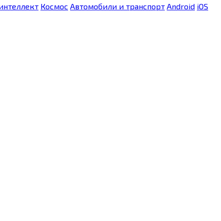
интеллект
Космос
Автомобили и транспорт
Android
iOS