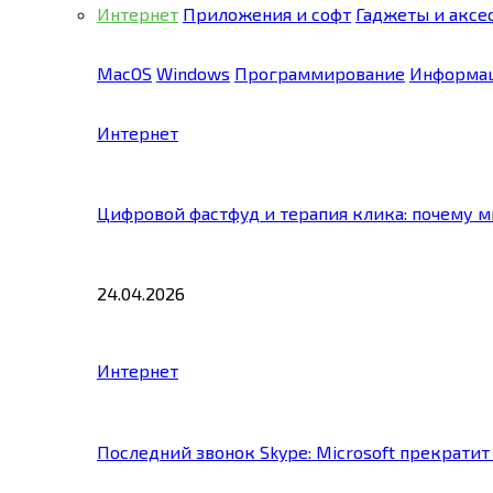
Интернет
Приложения и софт
Гаджеты и аксе
MacOS
Windows
Программирование
Информац
Интернет
Цифровой фастфуд и терапия клика: почему 
24.04.2026
Интернет
Последний звонок Skype: Microsoft прекратит