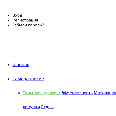
Facebook
Twitter
Pinterest
Youtube
Email
Vk
Rss
Telegram
OK
Вход
Регистрация
Забыли пароль?
Главная
Саморазвитие
Тайм-менеджмент
Эффективность
Мотиваци
покупки
Отдых