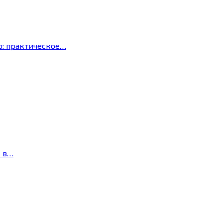
р: практическое…
с в…