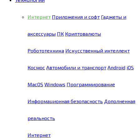
Интернет
Приложения и софт
Гаджеты и
аксессуары
ПК
Криптовалюты
Робототехника
Искусственный интеллект
Космос
Автомобили и транспорт
Android
iOS
MacOS
Windows
Программирование
Информационная безопасность
Дополненная
реальность
Интернет