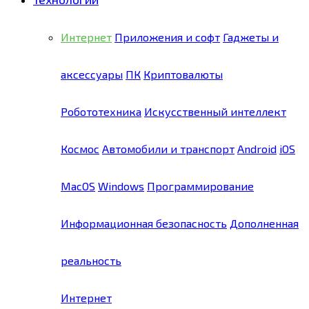
Интернет
Приложения и софт
Гаджеты и
аксессуары
ПК
Криптовалюты
Робототехника
Искусственный интеллект
Космос
Автомобили и транспорт
Android
iOS
MacOS
Windows
Программирование
Информационная безопасность
Дополненная
реальность
Интернет