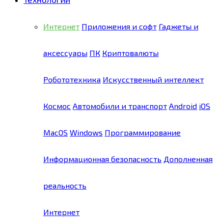
Интернет
Приложения и софт
Гаджеты и
аксессуары
ПК
Криптовалюты
Робототехника
Искусственный интеллект
Космос
Автомобили и транспорт
Android
iOS
MacOS
Windows
Программирование
Информационная безопасность
Дополненная
реальность
Интернет