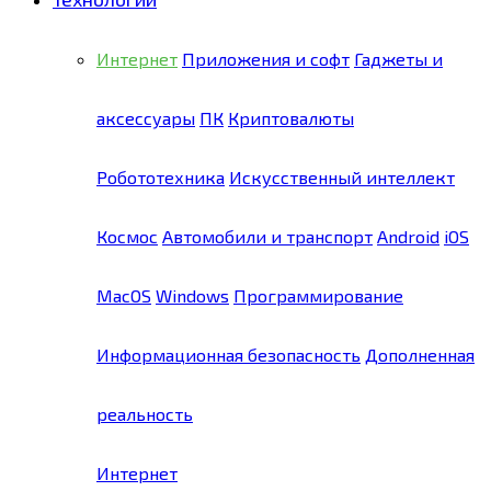
Интернет
Приложения и софт
Гаджеты и
аксессуары
ПК
Криптовалюты
Робототехника
Искусственный интеллект
Космос
Автомобили и транспорт
Android
iOS
MacOS
Windows
Программирование
Информационная безопасность
Дополненная
реальность
Интернет