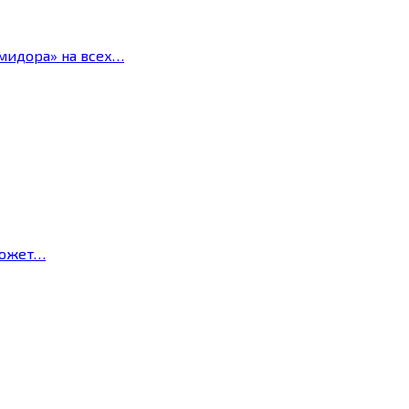
мидора» на всех…
может…