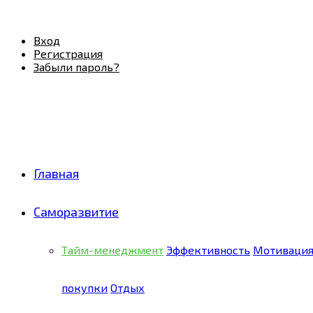
Facebook
Twitter
Pinterest
Youtube
Email
Vk
Rss
Telegram
OK
Вход
Регистрация
Забыли пароль?
Главная
Саморазвитие
Тайм-менеджмент
Эффективность
Мотиваци
покупки
Отдых