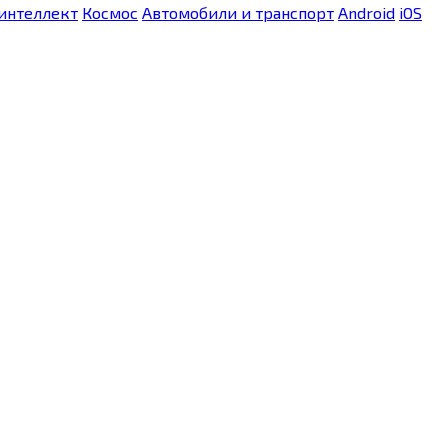
интеллект
Космос
Автомобили и транспорт
Android
iOS