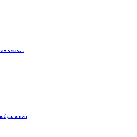
дин клик:…
изображения