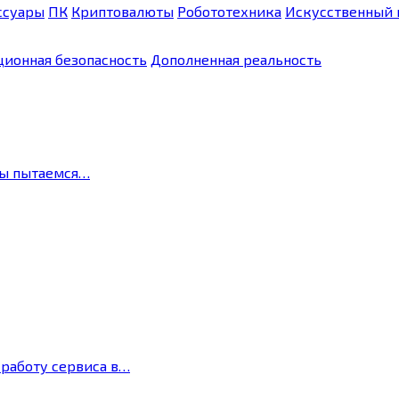
ссуары
ПК
Криптовалюты
Робототехника
Искусственный 
ионная безопасность
Дополненная реальность
мы пытаемся…
 работу сервиса в…