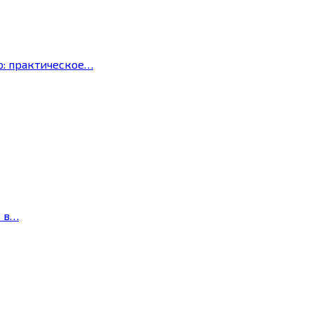
р: практическое…
с в…