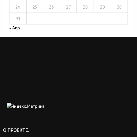
24
25
26
27
28
29
30
31
« Апр
О ПРОЕКТЕ: