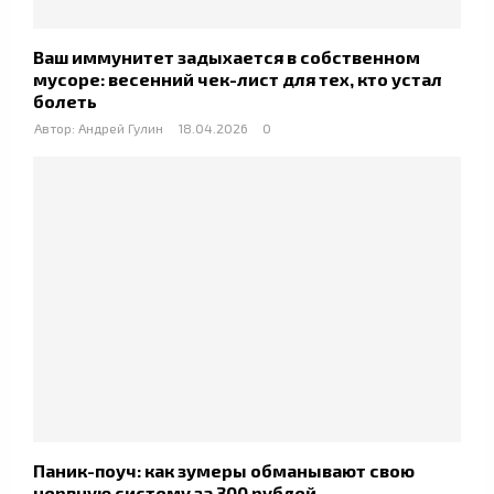
Ваш иммунитет задыхается в собственном
мусоре: весенний чек-лист для тех, кто устал
болеть
Автор:
Андрей Гулин
18.04.2026
0
Паник-поуч: как зумеры обманывают свою
нервную систему за 300 рублей