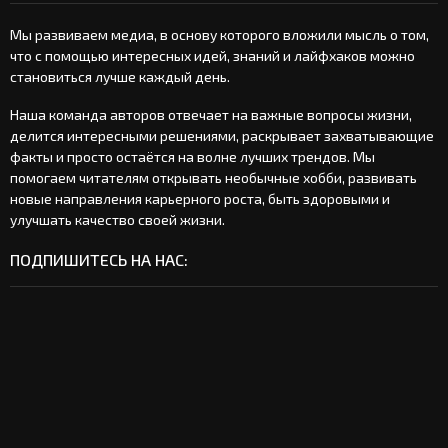
Мы развиваем медиа, в основу которого вложили мысль о том,
что с помощью интересных идей, знаний и лайфхаков можно
становиться лучше каждый день.
Наша команда авторов отвечает на важные вопросы жизни,
делится интересными решениями, раскрывает захватывающие
факты и просто остаётся на волне лучших трендов. Мы
помогаем читателям открывать необычные хобби, развивать
новые направления карьерного роста, быть здоровыми и
улучшать качество своей жизни.
ПОДПИШИТЕСЬ НА НАС:
t
e
l
v
e
k
g
o
o
r
n
d
a
t
n