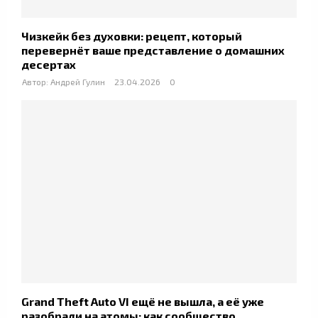
Чизкейк без духовки: рецепт, который
перевернёт ваше представление о домашних
десертах
Автор:
Андрей Гулин
23.04.2026
0
Grand Theft Auto VI ещё не вышла, а её уже
разобрали на атомы: как сообщество...