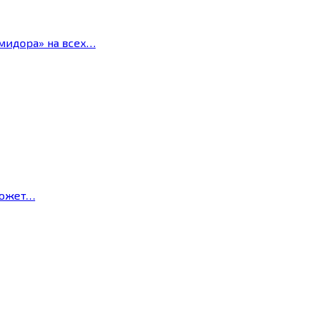
мидора» на всех…
может…