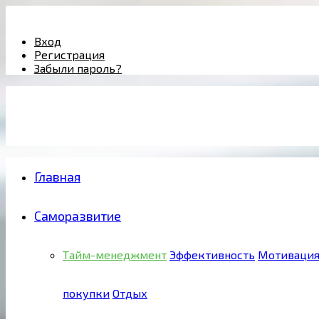
Facebook
Twitter
Pinterest
Youtube
Email
Vk
Rss
Telegram
OK
Вход
Регистрация
Забыли пароль?
Главная
Саморазвитие
Тайм-менеджмент
Эффективность
Мотиваци
покупки
Отдых