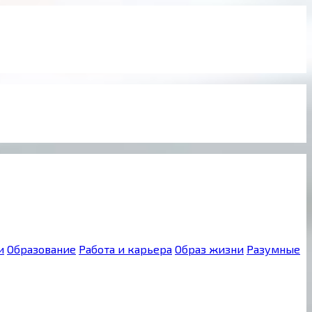
и
Образование
Работа и карьера
Образ жизни
Разумные