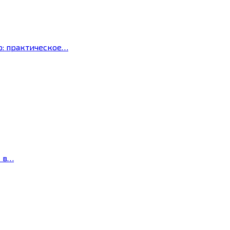
р: практическое…
с в…