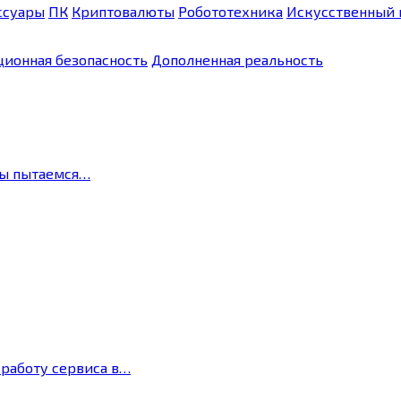
ссуары
ПК
Криптовалюты
Робототехника
Искусственный 
ионная безопасность
Дополненная реальность
мы пытаемся…
 работу сервиса в…