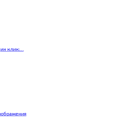
дин клик:…
изображения