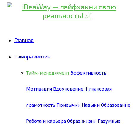
Skip
to
Recipe
Главная
Саморазвитие
Тайм-менеджмент
Эффективность
Мотивация
Вдохновение
Финансовая
грамотность
Привычки
Навыки
Образование
Работа и карьера
Образ жизни
Разумные