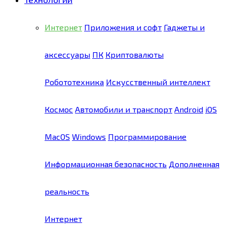
Интернет
Приложения и софт
Гаджеты и
аксессуары
ПК
Криптовалюты
Робототехника
Искусственный интеллект
Космос
Автомобили и транспорт
Android
iOS
MacOS
Windows
Программирование
Информационная безопасность
Дополненная
реальность
Интернет