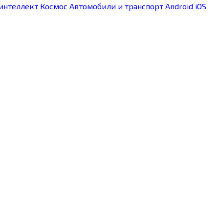
интеллект
Космос
Автомобили и транспорт
Android
iOS