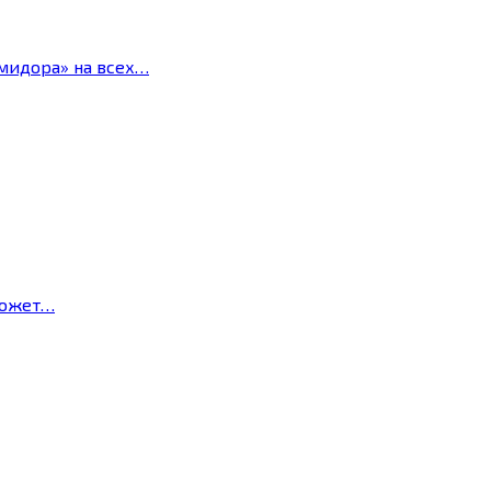
мидора» на всех…
может…