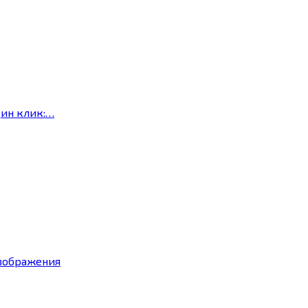
дин клик:…
изображения