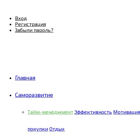
Facebook
Twitter
Pinterest
Youtube
Email
Vk
Rss
Telegram
OK
Вход
Регистрация
Забыли пароль?
Главная
Саморазвитие
Тайм-менеджмент
Эффективность
Мотиваци
покупки
Отдых