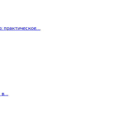
р: практическое…
с в…