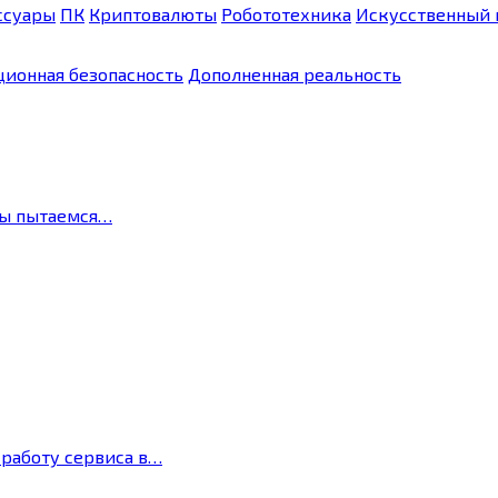
ссуары
ПК
Криптовалюты
Робототехника
Искусственный 
ионная безопасность
Дополненная реальность
мы пытаемся…
 работу сервиса в…