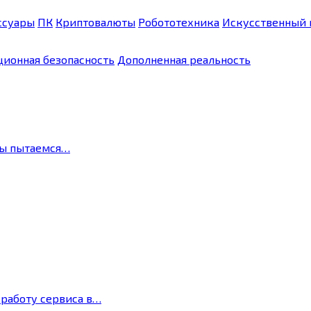
ссуары
ПК
Криптовалюты
Робототехника
Искусственный 
ионная безопасность
Дополненная реальность
мы пытаемся…
 работу сервиса в…