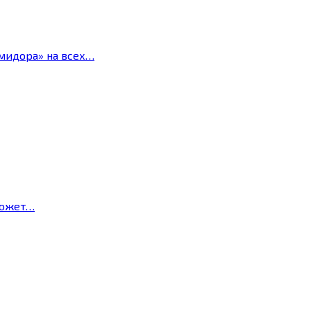
мидора» на всех…
может…