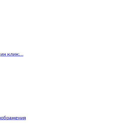
дин клик:…
изображения