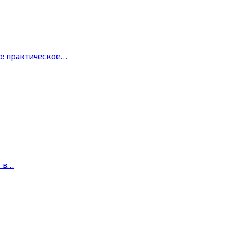
р: практическое…
с в…