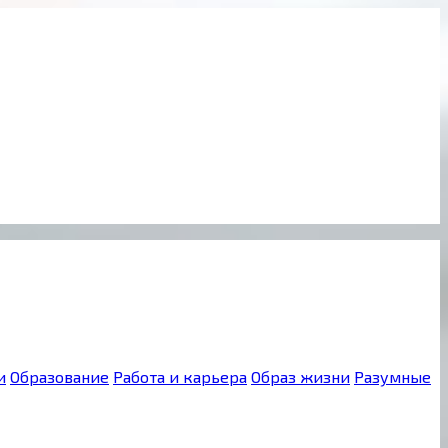
и
Образование
Работа и карьера
Образ жизни
Разумные