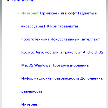
Интернет
Приложения и софт
Гаджеты и
аксессуары
ПК
Криптовалюты
Робототехника
Искусственный интеллект
Космос
Автомобили и транспорт
Android
iOS
MacOS
Windows
Программирование
Информационная безопасность
Дополненная
реальность
Интернет