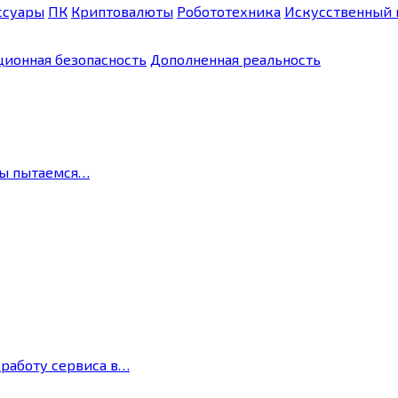
ссуары
ПК
Криптовалюты
Робототехника
Искусственный 
ионная безопасность
Дополненная реальность
мы пытаемся…
 работу сервиса в…