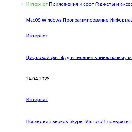
Интернет
Приложения и софт
Гаджеты и аксе
MacOS
Windows
Программирование
Информац
Интернет
Цифровой фастфуд и терапия клика: почему 
24.04.2026
Интернет
Последний звонок Skype: Microsoft прекратит