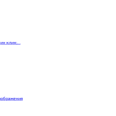
дин клик:…
изображения