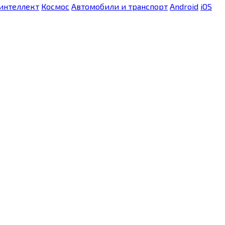
интеллект
Космос
Автомобили и транспорт
Android
iOS