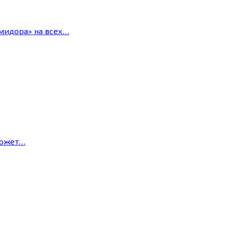
мидора» на всех…
может…