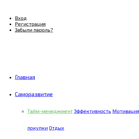
Facebook
Twitter
Pinterest
Youtube
Email
Vk
Rss
Telegram
OK
Вход
Регистрация
Забыли пароль?
Главная
Саморазвитие
Тайм-менеджмент
Эффективность
Мотиваци
покупки
Отдых