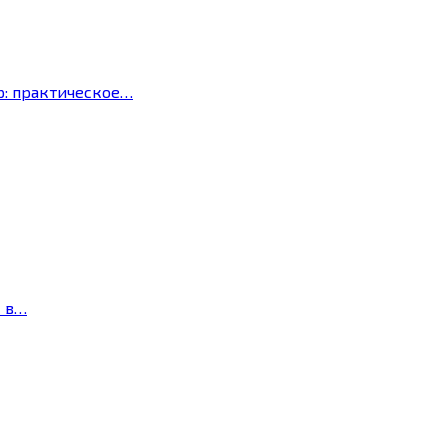
р: практическое…
с в…