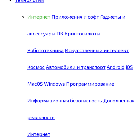
Интернет
Приложения и софт
Гаджеты и
аксессуары
ПК
Криптовалюты
Робототехника
Искусственный интеллект
Космос
Автомобили и транспорт
Android
iOS
MacOS
Windows
Программирование
Информационная безопасность
Дополненная
реальность
Интернет