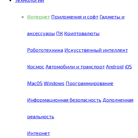
Интернет
Приложения и софт
Гаджеты и
аксессуары
ПК
Криптовалюты
Робототехника
Искусственный интеллект
Космос
Автомобили и транспорт
Android
iOS
MacOS
Windows
Программирование
Информационная безопасность
Дополненная
реальность
Интернет