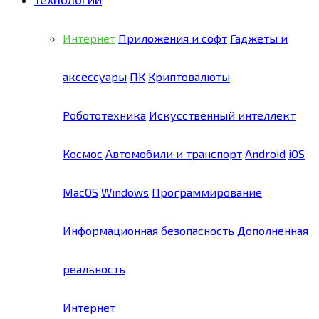
Интернет
Приложения и софт
Гаджеты и
аксессуары
ПК
Криптовалюты
Робототехника
Искусственный интеллект
Космос
Автомобили и транспорт
Android
iOS
MacOS
Windows
Программирование
Информационная безопасность
Дополненная
реальность
Интернет