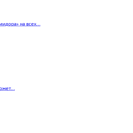
мидора» на всех…
может…