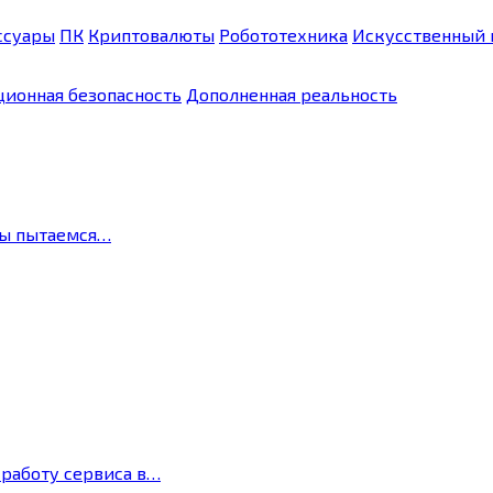
ссуары
ПК
Криптовалюты
Робототехника
Искусственный 
ионная безопасность
Дополненная реальность
мы пытаемся…
 работу сервиса в…