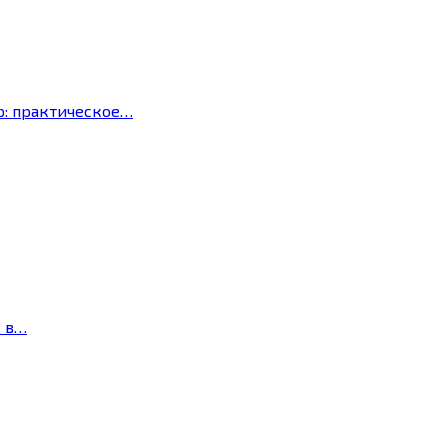
р: практическое…
с в…