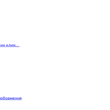
дин клик:…
изображения