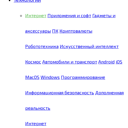
Интернет
Приложения и софт
Гаджеты и
аксессуары
ПК
Криптовалюты
Робототехника
Искусственный интеллект
Космос
Автомобили и транспорт
Android
iOS
MacOS
Windows
Программирование
Информационная безопасность
Дополненная
реальность
Интернет