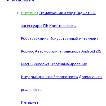
Интернет
Приложения и софт
Гаджеты и
аксессуары
ПК
Криптовалюты
Робототехника
Искусственный интеллект
Космос
Автомобили и транспорт
Android
iOS
MacOS
Windows
Программирование
Информационная безопасность
Дополненная
реальность
Интернет