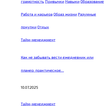
грамотность
Привычки
Навыки
Образование
Работа и карьера
Образ жизни
Разумные
покупки
Отдых
Тайм-менеджмент
Как не забывать вести ежедневник или
планер: практическое…
10.07.2025
Тайм-менеджмент