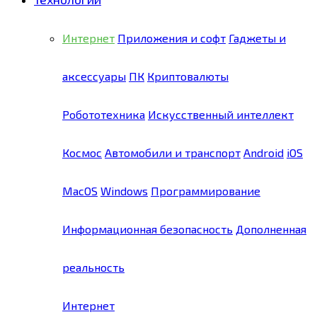
Интернет
Приложения и софт
Гаджеты и
аксессуары
ПК
Криптовалюты
Робототехника
Искусственный интеллект
Космос
Автомобили и транспорт
Android
iOS
MacOS
Windows
Программирование
Информационная безопасность
Дополненная
реальность
Интернет