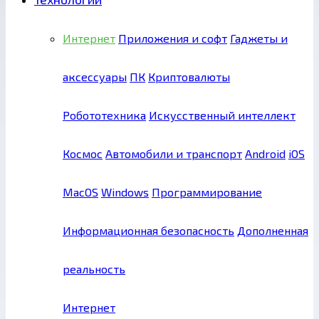
Интернет
Приложения и софт
Гаджеты и
аксессуары
ПК
Криптовалюты
Робототехника
Искусственный интеллект
Космос
Автомобили и транспорт
Android
iOS
MacOS
Windows
Программирование
Информационная безопасность
Дополненная
реальность
Интернет