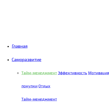
Facebook
Twitter
Pinterest
Youtube
Email
Vk
Rss
Telegram
OK
Главная
Саморазвитие
Тайм-менеджмент
Эффективность
Мотиваци
покупки
Отдых
Тайм-менеджмент