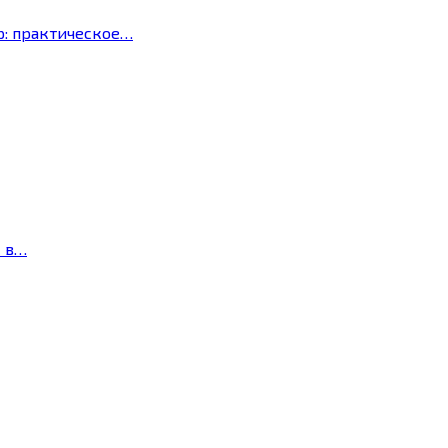
р: практическое…
с в…