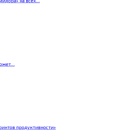
мидора» на всех…
может…
ринтов продуктивности»