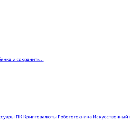
бёнка и сохранить…
ссуары
ПК
Криптовалюты
Робототехника
Искусственный 