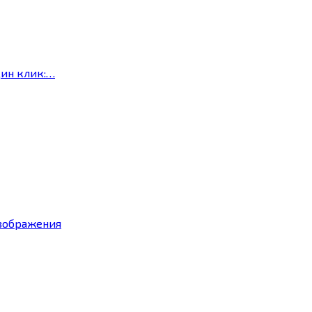
дин клик:…
изображения